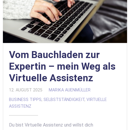
Vom Bauchladen zur
Expertin – mein Weg als
Virtuelle Assistenz
12. AUGUST 2025
MARIKA AUENMÜLLER
BUSINESS TIPPS
,
SELBSTSTÄNDIGKEIT
,
VIRTUELLE
ASSISTENZ
Du bist Virtuelle Assistenz und willst dich