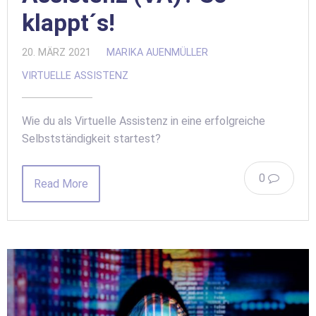
klappt´s!
20. MÄRZ 2021
MARIKA AUENMÜLLER
VIRTUELLE ASSISTENZ
Wie du als Virtuelle Assistenz in eine erfolgreiche
Selbstständigkeit startest?
0
Read More