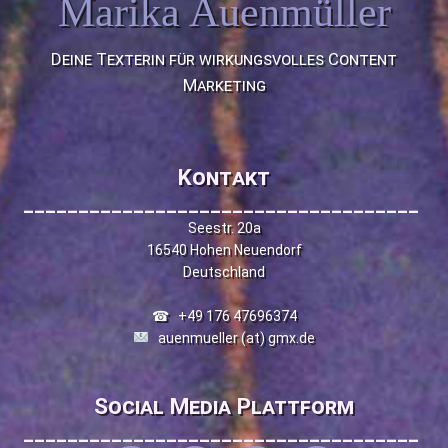
Marika Auenmüller
Deine Texterin für wirkungsvolles Content
Marketing
Kontakt
____________________________________
Seestr. 20a
16540 Hohen Neuendorf
Deutschland
☎
+49 176 47696374
auenmueller (at) gmx.de
Social Media Plattform
____________________________________